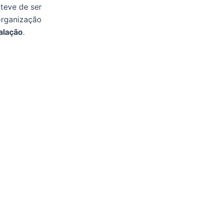
 teve de ser
 organização
alação
.