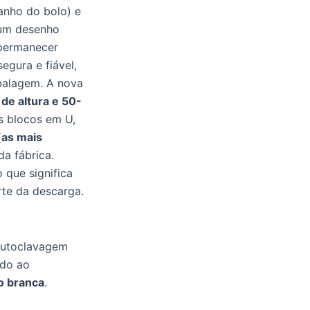
anho do bolo) e
num desenho
 permanecer
egura e fiável,
mbalagem. A nova
e altura e 50-
s blocos em U,
(as mais
da fábrica.
 que significa
rte da descarga.
 autoclavagem
ido ao
o branca
.