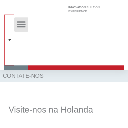
Ir
INNOVATION
BUILT ON
para
EXPERIENCE
o
conteúdo
Aircrete Notícias
Tecnologia Exclusiva
Sistema De Construção
CONTATE-NOS
Visite-nos na Holanda