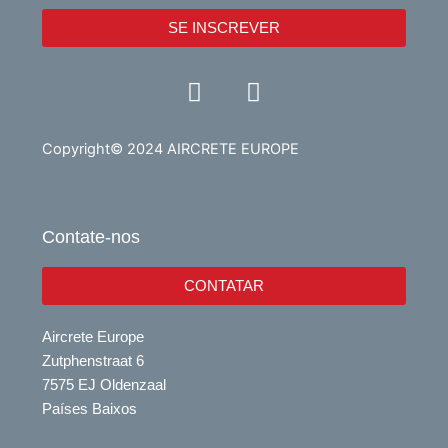
SE INSCREVER
Y
L
o
i
u
n
t
k
Copyright© 2024 AIRCRETE EUROPE
u
e
b
d
e
i
Contate-nos
n
CONTATAR
Aircrete Europe
Zutphenstraat 6
7575 EJ Oldenzaal
Países Baixos