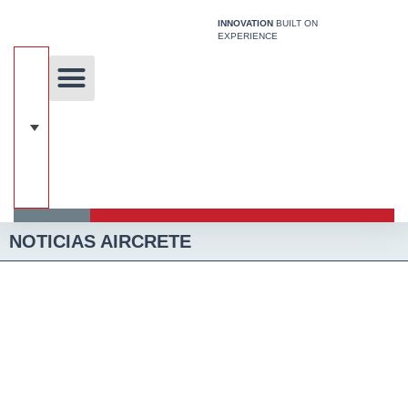
Ir
INNOVATION
BUILT ON
al
EXPERIENCE
contenido
Sobre nosotros
Tecnología Única
Acerca de Hcca
Sistema de construcción
NOTICIAS AIRCRETE