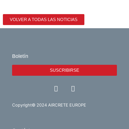
VOLVER A TODAS LAS NOTICIAS
Boletín
SUSCRIBIRSE
Y
L
o
i
u
n
t
k
Copyright© 2024 AIRCRETE EUROPE
u
e
b
d
e
i