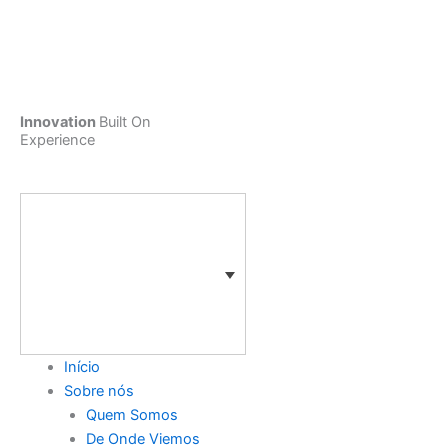
Ir
para
o
conteúdo
Innovation
Built On
Experience
Início
Sobre nós
Quem Somos
De Onde Viemos