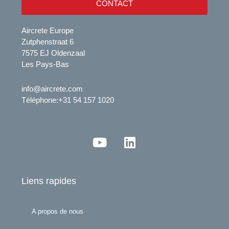
CONTACT
Aircrete Europe
Zutphenstraat 6
7575 EJ Oldenzaal
Les Pays-Bas
info@aircrete.com
Téléphone
:+31 54 157 1020
Y
L
o
i
u
n
t
k
Liens rapides
u
e
b
d
e
i
A propos de nous
n