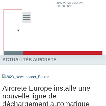
Aller
INNOVATION
BUILT ON
EXPERIENCE
au
contenu
A propos de nous
Technologie unique
À Propos De L’BCE
Systeme De Construction
ACTUALITÉS AIRCRETE
Aircrete Europe installe une
nouvelle ligne de
déchargement automatique