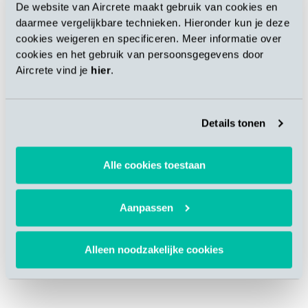
pour ameliorer une ligne de
De website van Aircrete maakt gebruik van cookies en
daarmee vergelijkbare technieken. Hieronder kun je deze
découpe
cookies weigeren en specificeren. Meer informatie over
cookies en het gebruik van persoonsgegevens door
Aircrete vind je
hier
.
avril 15, 2022
L’usine de Xella à Vuren, aux Pays-Bas, a commencé l’année en
plein essor avec une ligne de découpe améliorée. Avec un temps
Details tonen
d’arrêt d’usine extrêmement court, résultant d’une planification et
d’une préparation très
Alle cookies toestaan
READ MORE
Aanpassen
Alleen noodzakelijke cookies