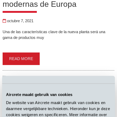
modernas de Europa
octubre 7, 2021
Una de las características clave de la nueva planta será una
gama de productos muy
READ MORE
Un gran experto en HCCA ya
Aircrete maakt gebruik van cookies
no está entre nosotros
De website van Aircrete maakt gebruik van cookies en
daarmee vergelijkbare technieken. Hieronder kun je deze
cookies weigeren en specificeren. Meer informatie over
mayo 13, 2021