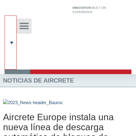
Ir
INNOVATION
BUILT ON
al
EXPERIENCE
contenido
Sobre nosotros
Tecnología Única
Acerca de Hcca
Sistema de construcción
NOTICIAS DE AIRCRETE
Aircrete Europe instala una
nueva línea de descarga