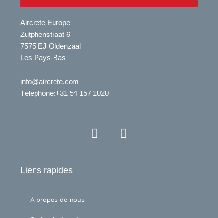
Aircrete Europe
Zutphenstraat 6
7575 EJ Oldenzaal
Les Pays-Bas
info@aircrete.com
Téléphone
:+31 54 157 1020
Y
L
o
i
u
n
t
k
Liens rapides
u
e
b
d
e
i
A propos de nous
n