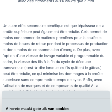
avec des incréments aussi courts que 5 mm
Un autre effet secondaire bénéfique est que l’épaisseur de la
croûte supérieure peut également être réduite. Cela permet de
moins consommer de matières premières pour la coulée et
moins de boues de retour pendant le processus de production,
et donc moins de consommation d’énergie. De plus, avec
l’option d’une vitesse de levage variable et programmable du
cadre, la vitesse des fils à la fin du cycle de découpe
transversale (c’est-à-dire lorsque les fils quittent le gâteau)
peut être réduite, ce qui minimise les dommages à la croûte
supérieure sans compromettre temps de cycle. Enfin, avec
l’utilisation de marques et de composants de qualité A, la
qualité, la fiabilité et la durée de vie de l’équipement sont
également assurées.
Aircrete maakt gebruik van cookies
L’Aircrete Cross Cutter permet une
grande flexibilité
en ce qui