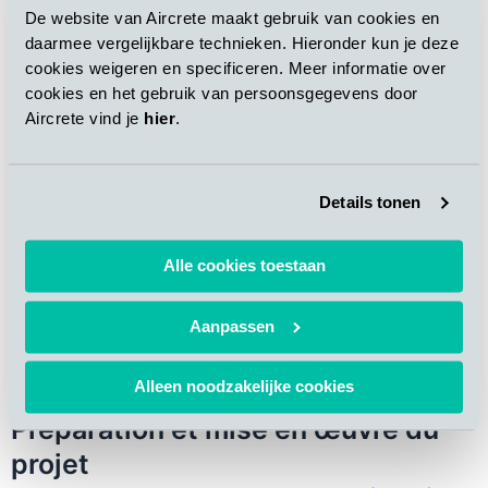
concerne les dimensions des produits dans la gamme de
De website van Aircrete maakt gebruik van cookies en
produits Xella. Les fils de la pince coupante peuvent être
daarmee vergelijkbare technieken. Hieronder kun je deze
cookies weigeren en specificeren. Meer informatie over
positionnés sur n’importe
quelle position de 0 à 6 mètres,
cookies en het gebruik van persoonsgegevens door
avec des incréments aussi courts que 5 mm
(Fig. 3).
Aircrete vind je
hier
.
Details tonen
Alle cookies toestaan
Fig. 3: Avantages de la nouvelle génération Aircrete Cross
Cutter
Aanpassen
Alleen noodzakelijke cookies
Préparation et mise en œuvre du
projet