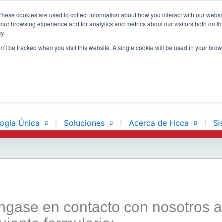
These cookies are used to collect information about how you interact with our webs
our browsing experience and for analytics and metrics about our visitors both on th
y.
N
BUILT ON
on’t be tracked when you visit this website. A single cookie will be used in your b
E
ogía Única
Soluciones
Acerca de Hcca
Si
ngase en contacto con nosotros a 