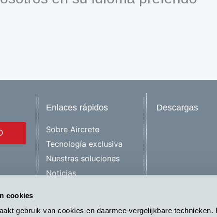
Enlaces rápidos
Descargas
Sobre Aircrete
O
Tecnología exclusiva
Nuestras soluciones
Noticias
l
Sistema De Construcción
an cookies
Contáctanos
Privacy
aakt gebruik van cookies en daarmee vergelijkbare technieken. 