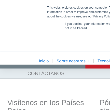
Ir
This website stores cookies on your computer. 
al
information in order to improve and customize y
contenido
about the cookies we use, see our Privacy Polic
INNOVATIO
If you decline, your information w
not to be tracked.
EXPERIENC
Inicio
Sobre nosotros
Tecnol
CONTÁCTANOS
Visítenos en los Países
Pó