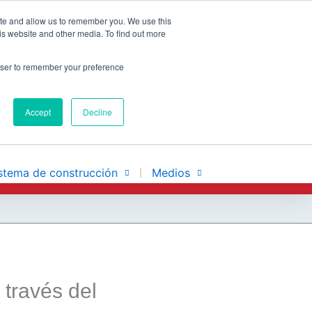
ite and allow us to remember you. We use this
is website and other media. To find out more
rowser to remember your preference
CONTACTO
Accept
Decline
stema de construcción
Medios
través del