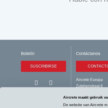
Boletín
Contáctanos
SUSCRIBIRSE
CONTACT
Y
L
Aircrete Europa
o
i
Zutphenstraat 6
u
n
7575 EJ Oldenzaa
t
k
Copyright© 2024
Aircrete maakt gebruik v
Países Bajos
u
e
AIRCRETE EUROPE
De website van Aircrete m