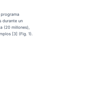
l programa
s durante un
a (20 millones),
plos [3] (Fig. 1).