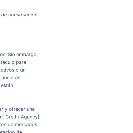
 de construcción
tos. Sin embargo,
stáculo para
activos o un
inancieras
 están
r y ofrecer una
rt Credit Agency)
ctos de mercados
eración de