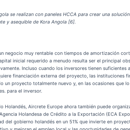
gola se realizan con paneles HCCA para crear una solución
nte y asequible de Kora Angola [6].
 un negocio muy rentable con tiempos de amortización cor
ital inicial requerido a menudo resulta ser el principal ob
ivamente. Incluso cuando los inversores tienen suficientes 
uiere financiación externa del proyecto, las instituciones f
o un proyecto totalmente nuevo y, en las ocasiones que lo
. para el inversor.
llo Holandés, Aircrete Europe ahora también puede organiza
la Agencia Holandesa de Crédito a la Exportación (ECA Expo
ad del gobierno holandés en un 51% que invierte en proye
tivo y mejoran el empleo local y las oportunidades de gen