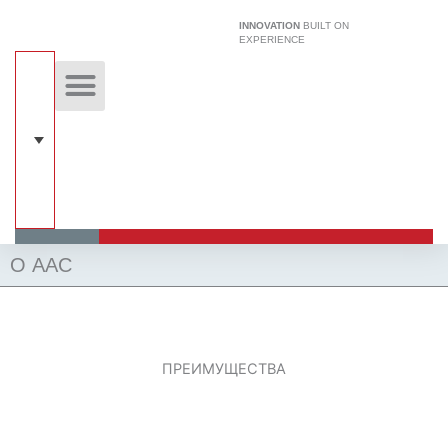
Перейти
INNOVATION
BUILT ON
к
EXPERIENCE
содержимому
Уникальная технология
Наши решения
Строительная Система
О ААС
ПРЕИМУЩЕСТВА