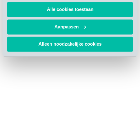
possui
soluções para soluções in-line de alto volume
, onde a
Alle cookies toestaan
fresagem superficial será posicionada entre a linha de
descarga e embalagem em sistema
“by-pass”
.
Aanpassen
Alleen noodzakelijke cookies