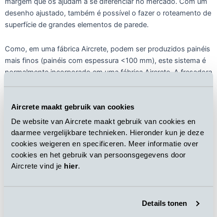
margem que os ajudam a se diferenciar no mercado. Com um
desenho ajustado, também é possível o fazer o roteamento de
superfície de grandes elementos de parede.
Como, em uma fábrica Aircrete, podem ser produzidos painéis
mais finos (painéis com espessura <100 mm), este sistema é
normalmente incorporado em uma fábrica Aircrete. A fresadora
CNC totalmente programável com quatro cabeças de
fresagem que pode fresar dois painéis ao mesmo tempo em
um ciclo (Fig. 5). A alimentação e a saída podem ser
Aircrete maakt gebruik van cookies
executadas manualmente ou automaticamente, enquanto o
De website van Aircrete maakt gebruik van cookies en
fresamento de superfície é feito de forma totalmente
daarmee vergelijkbare technieken. Hieronder kun je deze
automática de acordo com o design pré-programado . Para
cookies weigeren en specificeren. Meer informatie over
obter mais detalhes sobre o mercado e as aplicações do
cookies en het gebruik van persoonsgegevens door
produto, consulte o artigo “
Thin panel applications and
Aircrete vind je
hier
.
required production technology know-how
” publicado na
AAC Worldwide vol. 04, 2019.
Details tonen
Além da solução acima mencionada, a Aircrete Europe também