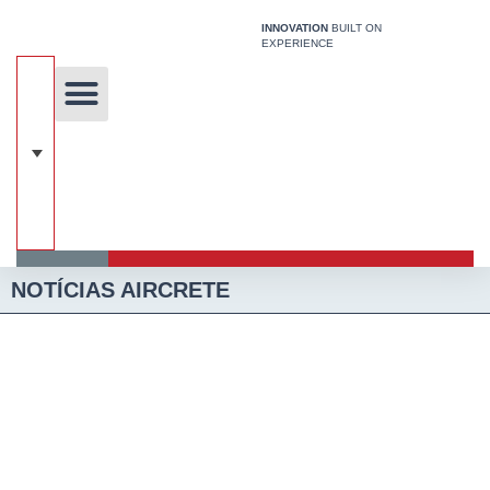
Ir
INNOVATION
BUILT ON
para
EXPERIENCE
o
conteúdo
Aircrete Notícias
Tecnologia Exclusiva
Sistema De Construção
NOTÍCIAS AIRCRETE