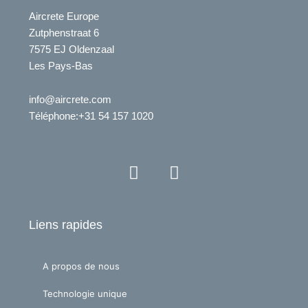
Aircrete Europe
Zutphenstraat 6
7575 EJ Oldenzaal
Les Pays-Bas
info@aircrete.com
Téléphone
:+31 54 157 1020
Y
L
o
i
u
n
t
k
Liens rapides
u
e
b
d
e
i
A propos de nous
n
Technologie unique