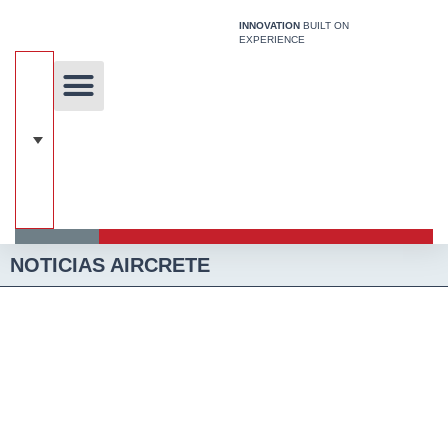
Ir
INNOVATION
BUILT ON
al
EXPERIENCE
contenido
Sobre nosotros
Tecnología Única
Acerca de Hcca
Sistema de construcción
NOTICIAS AIRCRETE