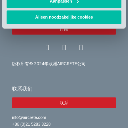
Aanpassen
信件
Alleen noodzakelijke cookies
订阅
L
V
E
i
i
n
n
d
v
k
e
e
版权所有© 2024年欧洲AIRCRETE公司
e
o
l
d
o
i
p
联系我们
n
e
联系
info@aircrete.com
+86 (0)21 5283 3228