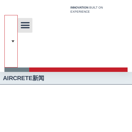
跳
INNOVATION
BUILT ON
至
EXPERIENCE
内
容
关于我们
独特的技术
我们的解决方案
关于加气混凝土
建筑系统
媒体
AIRCRETE新闻