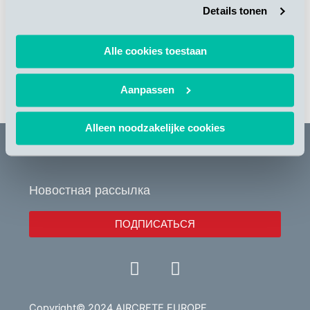
Details tonen
Alle cookies toestaan
Aanpassen
ВЕРНУТЬСЯ КО ВСЕМ НОВОСТЯМ
Alleen noodzakelijke cookies
Новостная рассылка
ПОДПИСАТЬСЯ
Y
L
o
i
u
n
Copyright© 2024 AIRCRETE EUROPE