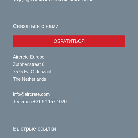
t
k
u
e
b
d
e
i
Связаться с нами
n
ОБРАТИТЬСЯ
Aircrete Europe
Zutphenstraat 6
7575 EJ Oldenzaal
The Netherlands
info@aircrete.com
Телефон
:+31 54 157 1020
Быстрые ссылки