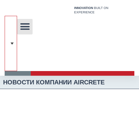
Перейти
INNOVATION
BUILT ON
к
EXPERIENCE
содержимому
Уникальная технология
Наши решения
Строительная Система
НОВОСТИ КОМПАНИИ AIRCRETE