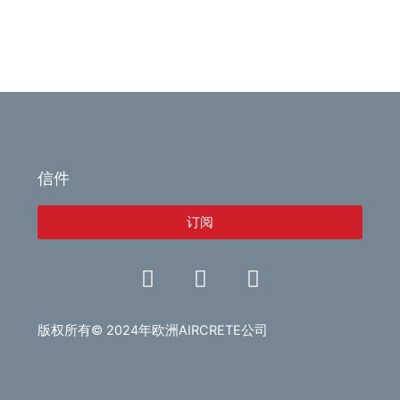
信件
订阅
L
V
E
i
i
n
n
d
v
k
e
e
版权所有© 2024年欧洲AIRCRETE公司
e
o
l
d
o