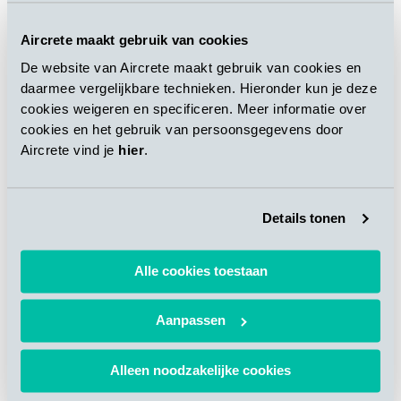
图2: 砌块翻转90°，大面积与托盘接触
Aircrete maakt gebruik van cookies
De website van Aircrete maakt gebruik van cookies en
daarmee vergelijkbare technieken. Hieronder kun je deze
cookies weigeren en specificeren. Meer informatie over
现在，砌块卸下后可以侧边落在托盘上，也可以通过翻转90°让
cookies en het gebruik van persoonsgegevens door
大的一面落在托盘上(图3)。特殊设计的液压系统将翻转台两侧的
Aircrete vind je
hier
.
角度准确地保持在90°，确保砌块在翻转过程中不会滑动。这样
就避免了裂角，而且翻转后坯体看上去整齐竖直。砌块翻转及包
装后，由于砌块和托盘之间接触面大，减少了在操作和运输过程
Details tonen
中断边的情况。此外，砌块在托盘上放置得更加稳定。翻转后还
能对原本看不到的砌块底部进行检查。
Alle cookies toestaan
Aanpassen
图3: 托盘逐一自动输送到包装机
Alleen noodzakelijke cookies