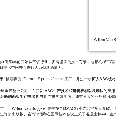
Willem Van
他在近50年前开始从事该行业，拥有坚实的技术背景，包括机械工程和流体力
平饼技术带回来并进行大力创新的潜力。
弃的 “Durox、Siporex和Hebel工厂，并进一步
扩大AAC板
的全球垂直整合公司，在开发
AAC生产技术和建筑板材以及砌块的应用
有经验的面板生产技术参与者
在世界范围内，拥有强大的业务知识和
5月12日去世，但Willem van Boggelen先生在全球AAC行业内非常受
通过许多出版物、咨询评估和在国际技术会议上关于混凝土和AAC生