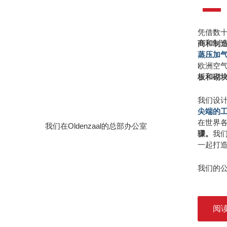
凭借数十
商和制
蒸压加气
欧洲空
板和砌
我们设
尖端的
在世界
我们在Oldenzaal的总部办公室
骤。
我
一起打造
我们的
阅