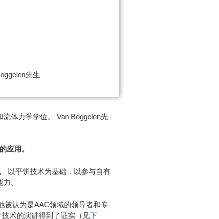
 Boggelen先生
学学位。 Van Boggelen先
材的应用。
。
以平饼技术为基础，以参与自有
能力。
人尊敬。 他被认为是AAC领域的领导者和专
产技术的演讲得到了证实（见
下