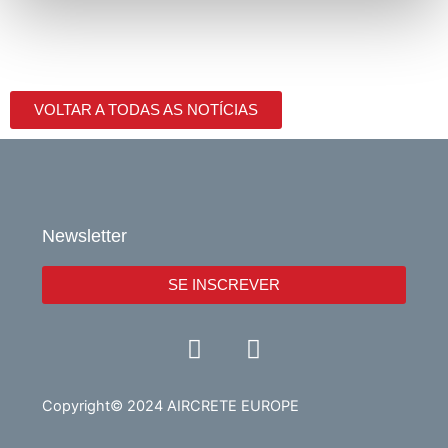
VOLTAR A TODAS AS NOTÍCIAS
Newsletter
SE INSCREVER
Y
L
o
i
u
n
t
k
Copyright© 2024 AIRCRETE EUROPE
u
e