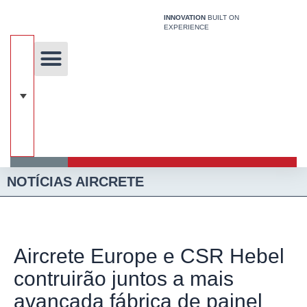
Ir
INNOVATION
BUILT ON
para
EXPERIENCE
o
conteúdo
Aircrete Notícias
Tecnologia Exclusiva
Sistema De Construção
NOTÍCIAS AIRCRETE
Aircrete Europe e CSR Hebel
contruirão juntos a mais
avançada fábrica de painel