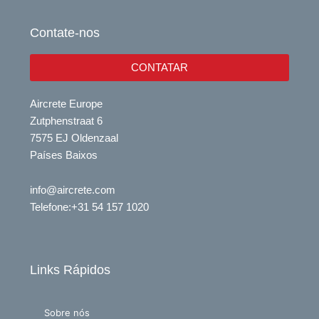
b
d
e
i
Contate-nos
n
CONTATAR
Aircrete Europe
Zutphenstraat 6
7575 EJ Oldenzaal
Países Baixos
info@aircrete.com
Telefone
:+31 54 157 1020
Links Rápidos
Sobre nós