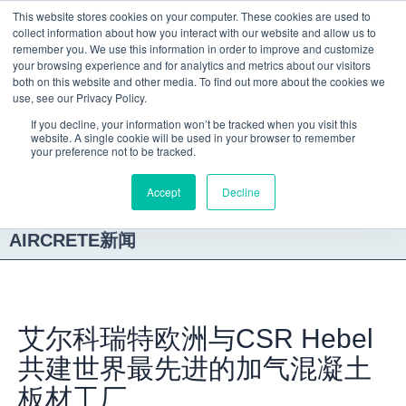
跳
This website stores cookies on your computer. These cookies are used to
INNOVATION
BUILT ON
至
collect information about how you interact with our website and allow us to
EXPERIENCE
remember you. We use this information in order to improve and customize
内
your browsing experience and for analytics and metrics about our visitors
容
both on this website and other media. To find out more about the cookies we
use, see our Privacy Policy.
关于我们
独特的技术
我们的解决方案
关于加气混凝土
建筑系统
媒体
If you decline, your information won’t be tracked when you visit this
website. A single cookie will be used in your browser to remember
your preference not to be tracked.
Accept
Decline
AIRCRETE新闻
艾尔科瑞特欧洲与CSR Hebel
共建世界最先进的加气混凝土
板材工厂