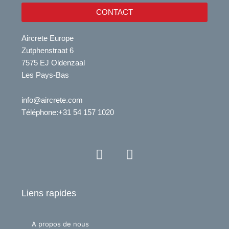
CONTACT
Aircrete Europe
Zutphenstraat 6
7575 EJ Oldenzaal
Les Pays-Bas
info@aircrete.com
Téléphone
:+31 54 157 1020
Y
L
o
i
u
n
t
k
Liens rapides
u
e
b
d
e
i
A propos de nous