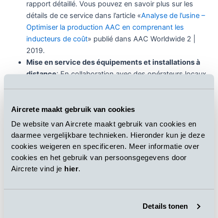
rapport détaillé. Vous pouvez en savoir plus sur les
détails de ce service dans l’article «
Analyse de l’usine –
Optimiser la production AAC en comprenant les
inducteurs de coût
» publié dans AAC Worldwide 2 |
2019.
Mise en service des équipements et installations à
distance
: En collaboration avec des opérateurs locaux
expérimentés, Aircrete Europe est en mesure d’effectuer
des services de mise en service d’installation
d’équipements (et même d’usines complètes) à distance,
Aircrete maakt gebruik van cookies
limitant les temps d’arrêt et évitant les retards de projets
De website van Aircrete maakt gebruik van cookies en
pour ses clients. Une caractéristique importante ici est le
daarmee vergelijkbare technieken. Hieronder kun je deze
concept de sécurité de mise en service à distance
cookies weigeren en specificeren. Meer informatie over
spécialement développé, pour garantir que la mise en
cookies en het gebruik van persoonsgegevens door
service peut être effectuée en toute sécurité.
Aircrete vind je
hier
.
Maintenance à distance de l’usine Aircrete :
L’équipe
d’ingénieurs d’Aircrete surveille les opérations du client et
analyse à distance les données d’exploitation réelles, en
Details tonen
suivant des conseils et des instructions détaillés sur la