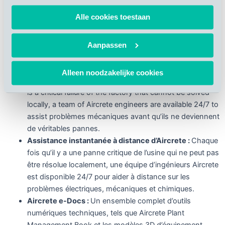
façon d’améliorer les aspects mécaniques, électriques et
Alle cookies toestaan
chimiques du processus de production. De nombreux
clients ont déjà utilisé ce produit et souvent, ce service
garantit une identification précoce des problèmes
Aanpassen
mécaniques avant qu’ils ne deviennent de véritables
pannes.
Alleen noodzakelijke cookies
Remote Aircrete Instant Assistance:
Whenever there
is a critical failure of the factory that cannot be solved
locally, a team of Aircrete engineers are available 24/7 to
assist problèmes mécaniques avant qu’ils ne deviennent
de véritables pannes.
Assistance instantanée à distance d’Aircrete :
Chaque
fois qu’il y a une panne critique de l’usine qui ne peut pas
être résolue localement, une équipe d’ingénieurs Aircrete
est disponible 24/7 pour aider à distance sur les
problèmes électriques, mécaniques et chimiques.
Aircrete e-Docs :
Un ensemble complet d’outils
numériques techniques, tels que Aircrete Plant
Management Book et les modèles 3D d’équipement