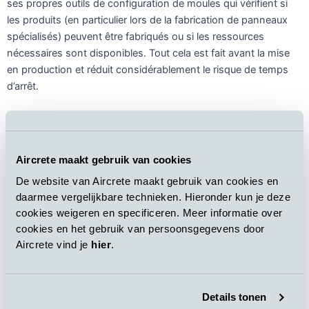
ses propres outils de configuration de moules qui vérifient si
les produits (en particulier lors de la fabrication de panneaux
spécialisés) peuvent être fabriqués ou si les ressources
nécessaires sont disponibles. Tout cela est fait avant la mise
en production et réduit considérablement le risque de temps
d’arrêt.
Aircrete maakt gebruik van cookies
De website van Aircrete maakt gebruik van cookies en
daarmee vergelijkbare technieken. Hieronder kun je deze
cookies weigeren en specificeren. Meer informatie over
Principales caractéristiques de s
ystème
cookies en het gebruik van persoonsgegevens door
d’exécution de gestion (SEG)
Aircrete vind je
hier
.
Gestion interactive des ordres de fabrication
Outils de configuration de moules flexibles et intuitifs
Intégrations en amont et en aval avec les systèmes PRE
Details tonen