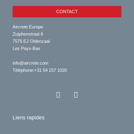
CONTACT
Aircrete Europe
Zutphenstraat 6
7575 EJ Oldenzaal
Les Pays-Bas
info@aircrete.com
Téléphone
:+31 54 157 1020
Y
L
o
i
u
n
t
k
Liens rapides
u
e
b
d