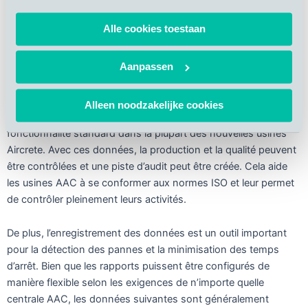
API avec des systèmes tiers
Alle cookies toestaan
Rapports et audits
Aanpassen
Comme les usines de AAC peuvent être assez complexes, il
est important de pouvoir enregistrer beaucoup de données.
Alleen noodzakelijke cookies
Cela se fait dans la couche de reporting et d’audit, qui est une
fonctionnalité standard dans la plupart des nouvelles usines
Aircrete. Avec ces données, la production et la qualité peuvent
être contrôlées et une piste d’audit peut être créée. Cela aide
les usines AAC à se conformer aux normes ISO et leur permet
de contrôler pleinement leurs activités.
De plus, l’enregistrement des données est un outil important
pour la détection des pannes et la minimisation des temps
d’arrêt. Bien que les rapports puissent être configurés de
manière flexible selon les exigences de n’importe quelle
centrale AAC, les données suivantes sont généralement