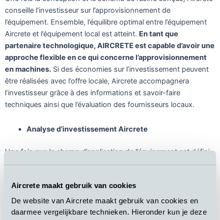
conseille l’investisseur sur l’approvisionnement de
l’équipement. Ensemble, l’équilibre optimal entre l’équipement
Aircrete et l’équipement local est atteint.
En tant que
partenaire technologique, AIRCRETE est capable d’avoir une
approche flexible en ce qui concerne l’approvisionnement
en machines.
Si des économies sur l’investissement peuvent
être réalisées avec l’offre locale, Aircrete accompagnera
l’investisseur grâce à des informations et savoir-faire
techniques ainsi que l’évaluation des fournisseurs locaux.
Analyse d’investissement Aircrete
Une fois que le champ d’application de l’équipement est défini,
un budget d’investissement complet est préparé. Avec
l’expertise interne d’Aircrete dans le financement et l’analyse
Aircrete maakt gebruik van cookies
des investissements, nous sommes bien placés pour
accompagner la préparation de votre projet.
Notre analyse
De website van Aircrete maakt gebruik van cookies en
Aircrete va au-delà des prévisions budgétaires et
daarmee vergelijkbare technieken. Hieronder kun je deze