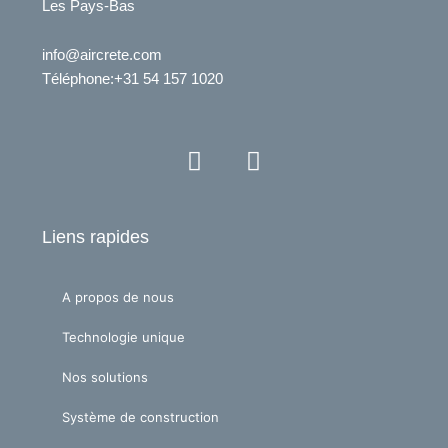
Les Pays-Bas
info@aircrete.com
Téléphone
:+31 54 157 1020
Y
L
o
i
u
n
t
k
Liens rapides
u
e
b
d
e
i
A propos de nous
n
Technologie unique
Nos solutions
Système de construction