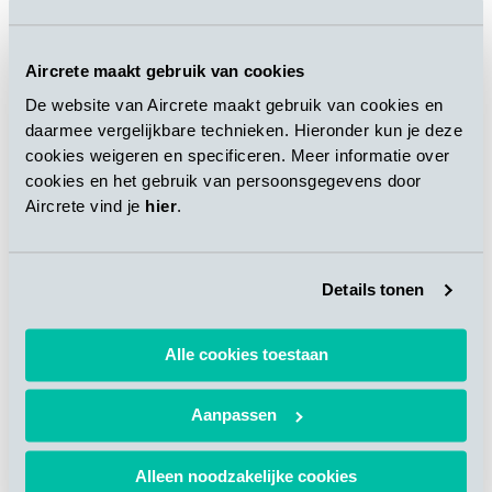
交互式生产订单管理
灵活且直观的模具配置工具
与ERP系统的下行和上行整合
Aircrete maakt gebruik van cookies
第三方API
De website van Aircrete maakt gebruik van cookies en
daarmee vergelijkbare technieken. Hieronder kun je deze
cookies weigeren en specificeren. Meer informatie over
cookies en het gebruik van persoonsgegevens door
报告和审计
Aircrete vind je
hier
.
因为AAC工厂相对复杂，能够记录大量的数据是很重要的。这是
在“报告和审计”层完成的，该层级也是大多数新的艾尔柯瑞特工
厂的一个标准功能。有了这些数据，就可以控制生产和质量，并
Details tonen
建立审计跟踪。这有助于AAC工厂遵守ISO标准，并完全控制自
己的业务。
Alle cookies toestaan
此外，数据记录是检测故障和尽量减少停机时间的一个重要工
具。尽管可以根据AAC工厂的要求灵活设置报告，但一般情况下
Aanpassen
会收集并体现以下数据：
Alleen noodzakelijke cookies
生产数据：
包括与AAC生产有关的所有数据，如温度、压