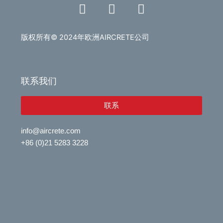
L
V
E
i
i
n
n
d
v
k
e
e
版权所有© 2024年欧洲AIRCRETE公司
e
o
l
d
o
i
p
联系我们
n
e
联系
info@aircrete.com
+86 (0)21 5283 3228