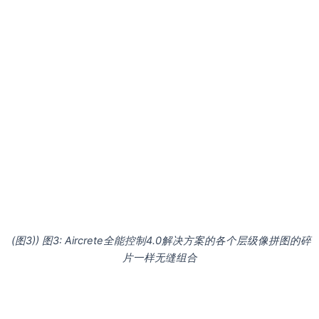
(图3)) 图3: Aircrete全能控制4.0解决方案的各个层级像拼图的碎
片一样无缝组合