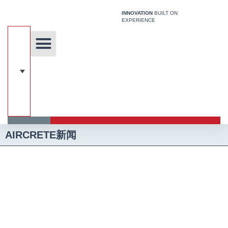
跳
INNOVATION
BUILT ON
至
EXPERIENCE
内
容
关于我们
独特的技术
我们的解决方案
关于加气混凝土
建筑系统
媒体
AIRCRETE新闻