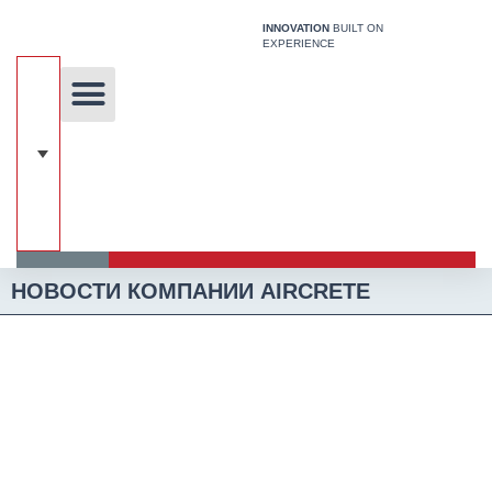
Перейти
INNOVATION
BUILT ON
к
EXPERIENCE
содержимому
Уникальная технология
Наши решения
Строительная Система
НОВОСТИ КОМПАНИИ AIRCRETE