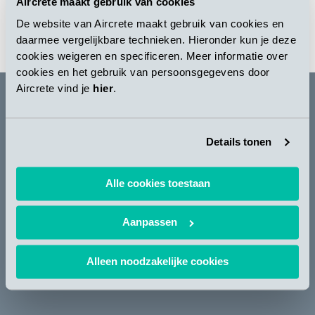
Aircrete maakt gebruik van cookies
De website van Aircrete maakt gebruik van cookies en
daarmee vergelijkbare technieken. Hieronder kun je deze
ВЕРНУТЬСЯ КО ВСЕМ НОВОСТЯМ
cookies weigeren en specificeren. Meer informatie over
cookies en het gebruik van persoonsgegevens door
Aircrete vind je
hier
.
Новостная рассылка
Details tonen
ПОДПИСАТЬСЯ
Alle cookies toestaan
Y
L
Aanpassen
o
i
u
n
t
k
Copyright© 2024 AIRCRETE EUROPE
Alleen noodzakelijke cookies
u
e
b
d