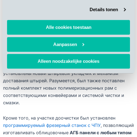
Details tonen
Рис. 5: Новый наклонный стол для упаковочных целей и
автоматический штифтоукладчик с правой стороны
Alle cookies toestaan
Aanpassen
Для повышения уровня безопасности операторов и
обеспечения эффективного и безопасного перемещения
Alleen noodzakelijke cookies
полимеризационных рам по всему заводу были
установлены новый штыревой укладчик и механизм
доставания штырей. Разумеется, был также поставлен
полный комплект новых полимеризационных рам с
соответствующими конвейерами и системой чистки и
смазки.
Кроме того, на участке доочистки был установлен
программируемый фрезерный станок с ЧПУ
, позволяющий
изготавливать облицовочные
АГБ
панели с любым типом