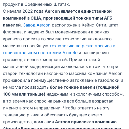
продукт в Соединенных Штатах.
С начала 2022 года
Aercon является единственной
компанией в США, производящей тонкие типы АГБ
панелей
.
Завод Aercon
расположен в Хейнс-Сити, штат
Флорида, и недавно был модернизирован в рамках
крупного проекта по замене технологии наклонного
массива на новейшую
технологию по резке массива в
горизонтальном положении Aircrete
и расширению
производственных мощностей. Причина такой
масштабной модернизации заключалась в том, что при
старой технологии наклонного массива компания Aercon
производила преимущественно автоклавные газоблоки и
не могла производить
более тонкие панели (толщиной
100 мм или тоньше)
надежным и экологичным способом,
в то время как спрос на рынке все больше возрастал
именно в этом направлении. Чтобы ответить на эту
тенденцию рынка и обеспечить будущее своего
производства, компания
Aercon привлекла компанию
Aircrete Europe в качестве технологического партнера