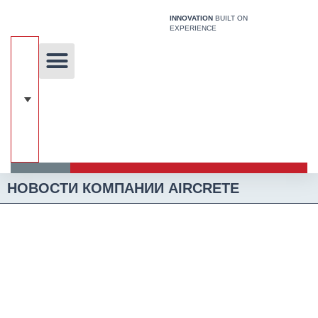
Перейти
INNOVATION
BUILT ON
к
EXPERIENCE
содержимому
Уникальная технология
Наши решения
Строительная Система
НОВОСТИ КОМПАНИИ AIRCRETE