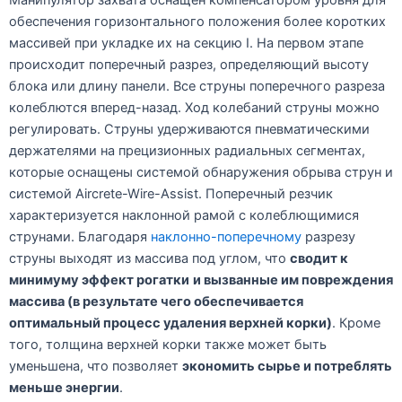
Манипулятор захвата оснащен компенсатором уровня для
обеспечения горизонтального положения более коротких
массивей при укладке их на секцию I. На первом этапе
происходит поперечный разрез, определяющий высоту
блока или длину панели. Все струны поперечного разреза
колеблются вперед-назад. Ход колебаний струны можно
регулировать. Струны удерживаются пневматическими
держателями на прецизионных радиальных сегментах,
которые оснащены системой обнаружения обрыва струн и
системой Aircrete-Wire-Assist. Поперечный резчик
характеризуется наклонной рамой с колеблющимися
струнами. Благодаря
наклонно-поперечному
разрезу
струны выходят из массива под углом, что
сводит к
минимуму эффект рогатки
и вызванные им повреждения
массива (в результате чего обеспечивается
оптимальный процесс удаления верхней корки)
. Кроме
того, толщина верхней корки также может быть
уменьшена, что позволяет
экономить сырье и потреблять
меньше энергии
.