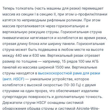
Теперь толкатель (часть машины для резки) перемещает
массив из секции I в секцию II, при этом u-профили/планки
катятся по неприводным рифленым роликам. При этом
массив проталкивается через горизонтальную и
вертикальную режущие струны. Горизонтальная струна
пневматически натягивается и колеблется во время резки,
отрезая длину блока или ширину панели. Горизонтальная
струна может быть подвешена в любом месте на высоте
между 440 мм и 630 мм. Вертикальный резак отрезает
размер по толщине — например, 15 рядов 100 мм АГБ
панелей из массива шириной 1500 мм. Вертикальные
струны находятся в
высокоскоростной раме для резки
(англ.
HSCF
)
— уникальном устройстве, которое
колеблется с высокой скоростью (10-30 Гц) с двумя
струнами на один прорез, что обеспечивает изделиям
супергладкую поверхность и дополнительную точность.
Держатели струни HSCF оснащены системой
обнаружения обрыва струны и системой Aircrete-Wire-