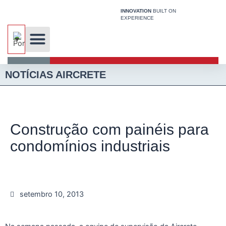
Ir
INNOVATION
BUILT ON
para
EXPERIENCE
o
conteúdo
Aircrete Notícias
Tecnologia Exclusiva
Sistema De Construção
NOTÍCIAS AIRCRETE
Construção com painéis para
condomínios industriais
setembro 10, 2013