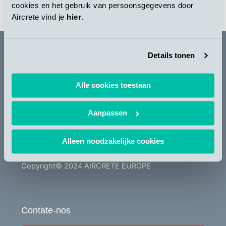
cookies en het gebruik van persoonsgegevens door
Aircrete vind je
hier
.
Details tonen
Newsletter
Alle cookies toestaan
SE INSCREVER
Aanpassen
Y
L
o
i
Alleen noodzakelijke cookies
u
n
t
k
Copyright© 2024 AIRCRETE EUROPE
u
e
b
d
e
i
Contate-nos
n