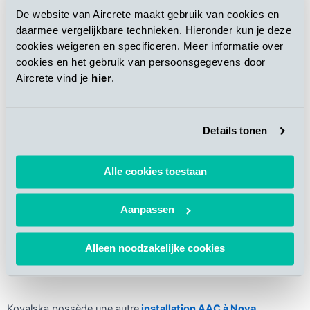
que des linteaux, des panneaux de façade, des panneaux de
De website van Aircrete maakt gebruik van cookies en
séparation internes, des pare-feu industriels et des
daarmee vergelijkbare technieken. Hieronder kun je deze
panneaux de sol)
à des fins diverses. Des blocs de béton
cookies weigeren en specificeren. Meer informatie over
cellulaire à faible densité sont également envisagés pour les
cookies en het gebruik van persoonsgegevens door
applications d’isolation.
Aircrete vind je
hier
.
Details tonen
Alle cookies toestaan
Aanpassen
Kovalska sera en mesure de produire une gamme complète
de produits renforcés
Alleen noodzakelijke cookies
Kovalska possède une autre
installation AAC à Nova