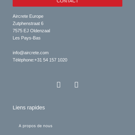
CONTACT
Aircrete Europe
Zutphenstraat 6
7575 EJ Oldenzaal
Les Pays-Bas
info@aircrete.com
Téléphone
:+31 54 157 1020
Y
L
o
i
u
n
t
k
Liens rapides
u
e
b
d
e
i
A propos de nous
n