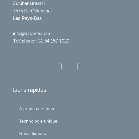
Zutphenstraat 6
7575 EJ Oldenzaal
Les Pays-Bas
info@aircrete.com
Téléphone
:+31 54 157 1020
Y
L
o
i
u
n
t
k
Liens rapides
u
e
b
d
e
i
A propos de nous
n
Technologie unique
Nos solutions