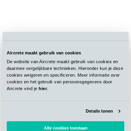
Etape de coulée d’échantillons sur un site d’essai avec
Aircrete maakt gebruik van cookies
POROMIX
De website van Aircrete maakt gebruik van cookies en
daarmee vergelijkbare technieken. Hieronder kun je deze
cookies weigeren en specificeren. Meer informatie over
cookies en het gebruik van persoonsgegevens door
Aircrete vind je
hier
.
Details tonen
Alle cookies toestaan