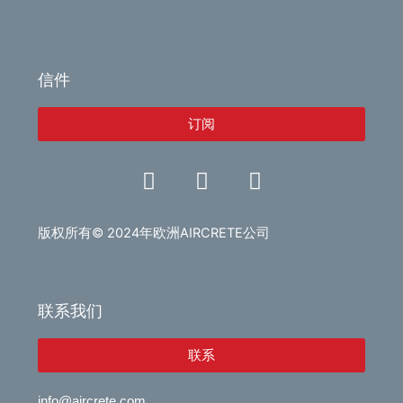
信件
订阅
L
V
E
i
i
n
n
d
v
k
e
e
版权所有© 2024年欧洲AIRCRETE公司
e
o
l
d
o
i
p
联系我们
n
e
联系
info@aircrete.com