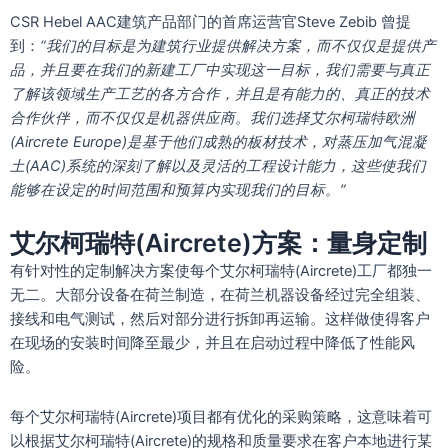
CSR Hebel AAC建筑产品部门的首席运营官Steve Zebib 曾提
到：
“
我们的目标是为建筑行业提供解决方案，而不仅仅是提供产
品，并且要在我们的新建工厂中实现这一目标，我们需要与真正
了解该领域生产工艺的各方合作，并且是有能力的、真正的技术
合作伙伴，而不仅仅是机器供应商。我们选择艾尔柯瑞特欧洲
(
Aircrete Europe)
是基于他们成熟的板材技术，对蒸压加气混凝
土
(
AAC)
系统的深刻了解以及灵活的工程设计能力，这些使我们
能够在设定的时间范围和预算内实现我们的目标。
”
艾尔柯瑞特(Aircrete)方案：量身定制
有针对性的定制解决方案使每个艾尔柯瑞特(Aircrete)工厂都独一
无二。大部分设备在荷兰制造，在荷兰机器设备经过完全组装、
接线和电气测试，然后对部分进行拆卸再运输。这样做使得客户
在现场的安装时间降至最少，并且在启动过程中降低了性能风
险。
每个艾尔柯瑞特(Aircrete)项目都有优化的采购策略，这意味着可
以根据艾尔柯瑞特(Aircrete)的规格和质量要求在客户本地进行某