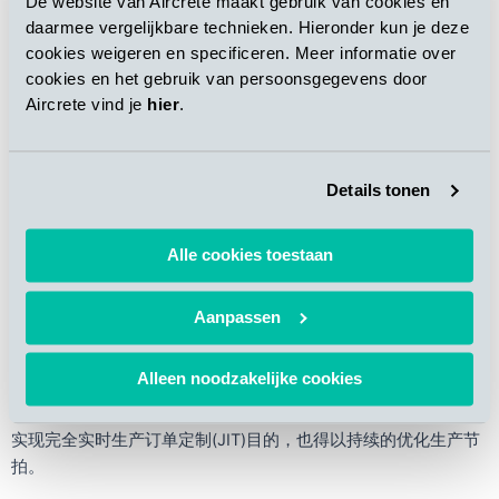
De website van Aircrete maakt gebruik van cookies en
在卸货区，熟坯被自动堆叠并放置在包装线上，堆叠销被自动移
daarmee vergelijkbare technieken. Hieronder kun je deze
除。在后处理锯切区域中，釜后切槽冼削和锯切工具可在成品上
cookies weigeren en specificeren. Meer informatie over
自定义勾勒轮廓和图案。为了获得最高的切槽精度和质量，在熟
cookies en het gebruik van persoonsgegevens door
坯阶段执行榫槽剖析。该区域中产生的所有粉尘和余料都将在生
Aircrete vind je
hier
.
产工序中被回收，从而以最高的运行效率实现最低的废品率。
Details tonen
单个包装中的每个板材均进行质量控制
Alle cookies toestaan
Aanpassen
新的CSR Hebel工厂的高级自动化和创新是在非常复杂的控制系
统的支持下完成的，该系统完美地将所有生产区域（无论设备供
Alleen noodzakelijke cookies
应商如何）集成到一个单一的工厂控制平台中，最新一代的工厂
自动化可以更有效地利用原材料，提高安全性，减少停机次数，
实现完全实时生产订单定制(JIT)目的，也得以持续的优化生产节
拍。