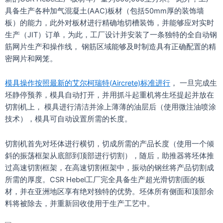
具备生产各种加气混凝土(AAC)板材（包括50mm厚的装饰墙
板）的能力，此外对板材进行精确地切槽装饰，并能够应对实时
生产（JIT）订单，为此，工厂设计并安装了一条独特的全自动钢
筋网片生产和操作线， 钢筋区域能够及时制造具有正确配置的精
密网片和网笼。
模具操作按照最新的艾尔柯瑞特
(
Aircrete)
标准进行
， 一旦完成生
坯静停预养，模具自动打开，并用抓斗起重机将生坯提起并放在
切割机上， 模具进行清洁并涂上薄薄的油层后（使用微注油喷涂
技术），模具可自动设置所需的长度。
切割机首先对坯体进行横切，切成所需的产品长度（使用一个倾
斜的振荡框架从底部到顶部进行切割），随后，助推器将坯体推
过高速切割框架，在高速切割框架中，振动的钢丝将产品切割成
所需的厚度。CSR Hebel工厂完全具备生产超光滑切割面的板
材，并在亚洲地区享有绝对独特的优势。坯体所有侧面和顶部余
料将被除去，并重新回收使用于生产工艺中。