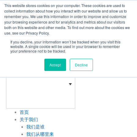
跳
This website stores cookies on your computer. These cookies are used to
至
collect information about how you interact with our website and allow us to
remember you. We use this information in order to improve and customize
内
your browsing experience and for analytics and metrics about our visitors
容
both on this website and other media. To find out more about the cookies we
use, see our Privacy Policy.
Innovation
Built On
If you decline, your information won’t be tracked when you visit this
Experience
website. A single cookie will be used in your browser to remember
your preference not to be tracked.
Accept
Decline
首页
关于我们
我们是谁
我们从哪里来