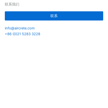
k
e
e
联系我们
e
o
l
联系
d
o
info@aircrete.com
+86 (0)21 5283 3228
i
p
n
e