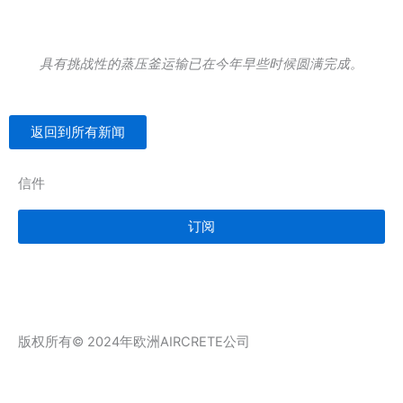
具有挑战性的蒸压釜运输已在今年早些时候圆满完成。
返回到所有新闻
信件
订阅
L
V
E
i
i
n
版权所有© 2024年欧洲AIRCRETE公司
n
d
v