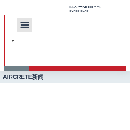
跳
INNOVATION
BUILT ON
至
EXPERIENCE
内
容
关于我们
独特的技术
我们的解决方案
关于加气混凝土
建筑系统
媒体
AIRCRETE新闻