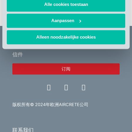
Alle cookies toestaan
返回到所有新闻
Aanpassen
Alleen noodzakelijke cookies
信件
订阅
L
V
E
i
i
n
n
d
v
k
e
e
版权所有© 2024年欧洲AIRCRETE公司
e
o
l
d
o
i
p
联系我们