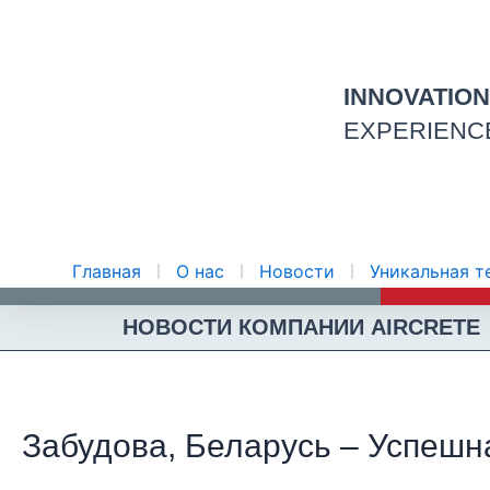
Перейти
к
содержимому
INNOVATIO
EXPERIENC
Главная
О нас
Новости
Уникальная т
НОВОСТИ КОМПАНИИ AIRCRETE
Забудова, Беларусь – Успеш