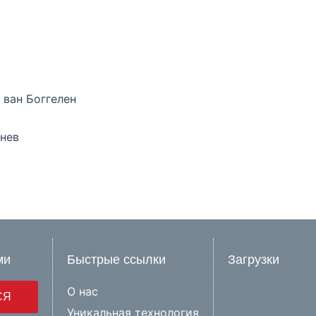
 ван Боггелен
жнев
ми
Быстрые ссылки
Загрузки
О нас
СЯ
Уникальная технология