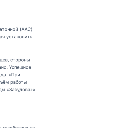
етонной (AAC)
ая установить
цев, стороны
ано. Успешное
ода. «При
бъём работы
ды «Забудова»»
 газобетона на