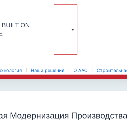
N
BUILT ON
E
ехнология
Наши решения
О ААС
Строительна
ная Модернизация Производств