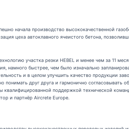
пешно начала производство высококачественной газоб
изация цеха автоклавного ячеистого бетона, позволивш
хнологию участка резки HEBEL и менее чем за 11 меся
ия, намного быстрее, чем было изначально запланиров
ельность и в целом улучшить качество продукции зав
о понимать друг друга и гармонично согласовывать о
ны квалифицированной поддержкой технической коман
ор и партнёр Aircrete Europe.
оизводству высококачественных передовых изделий из