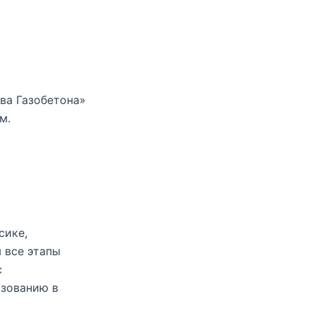
тва Газобетона»
м.
сике,
 все этапы
с
ьзованию в