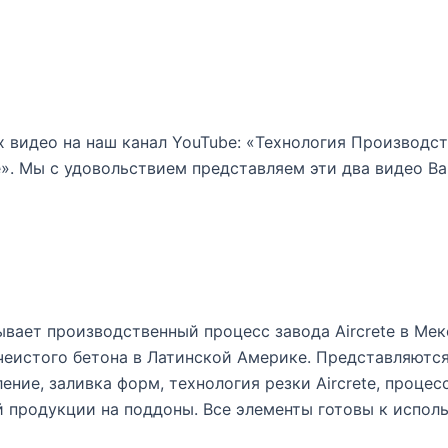
х видео на наш канал YouTube: «Технология Производс
e». Мы с удовольствием представляем эти два видео Ва
ывает производственный процесс завода Aircrete в Мек
чеистого бетона в Латинской Америке. Представляются
ние, заливка форм, технология резки Aircrete, процес
й продукции на поддоны. Все элементы готовы к испол