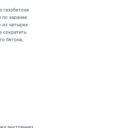
з газобетона
 по заранее
 из четырех
е сократить
го бетона,
ажа внутренних