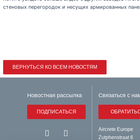
стеновых перегородок и несущих армированных пане
ВЕРНУТЬСЯ КО ВСЕМ НОВОСТЯМ
Новостная рассылка
Связаться с на
ПОДПИСАТЬСЯ
ОБРАТИТЬ
Y
L
Aircrete Europe
o
i
Zutphenstraat 6