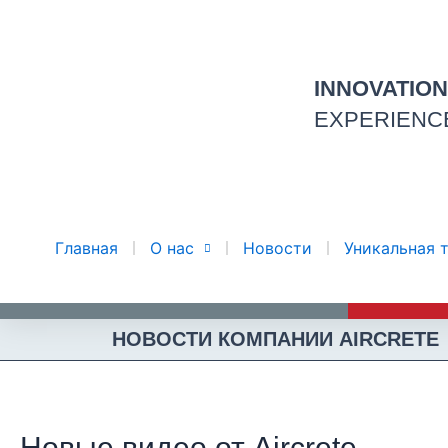
Перейти
к
содержимому
INNOVATIO
EXPERIENC
Главная
О нас
Новости
Уникальная 
НОВОСТИ КОМПАНИИ AIRCRETE
Новые видео от Aircrete