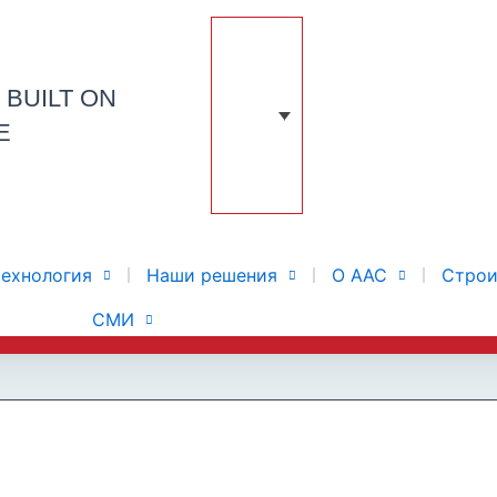
N
BUILT ON
E
технология
Наши решения
О ААС
Строи
СМИ