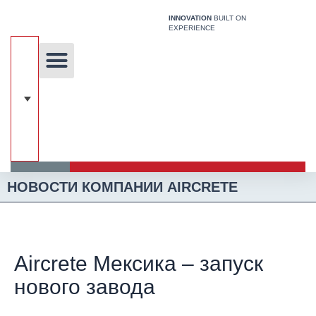
Перейти
INNOVATION
BUILT ON
к
EXPERIENCE
содержимому
Уникальная технология
Наши решения
Строительная Система
НОВОСТИ КОМПАНИИ AIRCRETE
Aircrete Мексика – запуск
нового завода