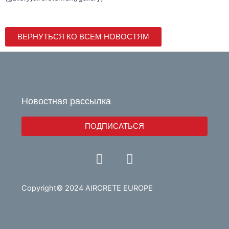
ВЕРНУТЬСЯ КО ВСЕМ НОВОСТЯМ
Новостная рассылка
ПОДПИСАТЬСЯ
Y
L
o
i
u
n
t
k
Copyright© 2024 AIRCRETE EUROPE
u
e
b
d
e
i