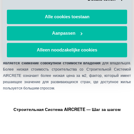
Alle cookies toestaan
В целом, Строительная Система
Aircrete
с армированными панелями
специально разработана для индивидуального жилищного и
Aanpassen
промышленного секторов, являясь изобретательным и экономически
эффективным методом модульного строительства. Эта комплексная
Alleen noodzakelijke cookies
система приносит пользу местным строительным подрядчикам, однако,
наиболее
значительное преимущество этой строительной концепции
является снижение
c
овокупной стоимости владения
для владельцев.
Более низкая стоимость строительства со Строительной Системой
AIRCRETE
означает более низкая цена за м2, фактор, который имеет
решающее значение для развивающихся стран, где доступное жилье
пользуется большим спросом.
Строительная Система AIRCRETE — Шаг за шагом