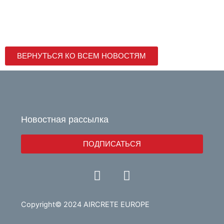
ВЕРНУТЬСЯ КО ВСЕМ НОВОСТЯМ
Новостная рассылка
ПОДПИСАТЬСЯ
Y
L
o
i
u
n
t
k
Copyright© 2024 AIRCRETE EUROPE
u
e