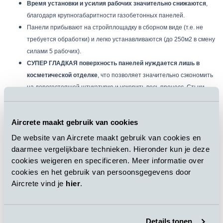
Время установки и усилия рабочих значительно снижаются
,
благодаря крупногабаритности газобетонных панелей.
Панели прибывают на стройплощадку в сборном виде (т.е. не
требуется обработки) и легко устанавливаются (до 250м2 в смену
силами 5 рабочих).
СУПЕР ГЛАДКАЯ поверхность панелей нуждается лишь в
косметической отделке
, что позволяет значительно сэкономить
на дорогостоящей штукатурке и ускорить весь процесс. Стыки
между панелями закрываются гипсовым раствором (клеем), чтобы
достичь максимально гладкой интеграции с поверхностью.
Aircrete maakt gebruik van cookies
Ценным преимуществом здания, построенного преимущественно
из газобетона, является
лёгкий вес несущего остова здания,
De website van Aircrete maakt gebruik van cookies en
фактор который
положительно сказывается на стоимостные
daarmee vergelijkbare technieken. Hieronder kun je deze
показатели всей постройки
.
cookies weigeren en specificeren. Meer informatie over
Строительство с панелями из АЯБ также
способствует тепловой
cookies en het gebruik van persoonsgegevens door
однородности здания
, улучшая микроклимат и комфорт внутри
Aircrete vind je
hier
.
жилых и рабочих помещений. Не зря, газобетон предпочитается
для строительства энергосберегающих застроек (пассивные
здания) в Западной Европе.
Details tonen