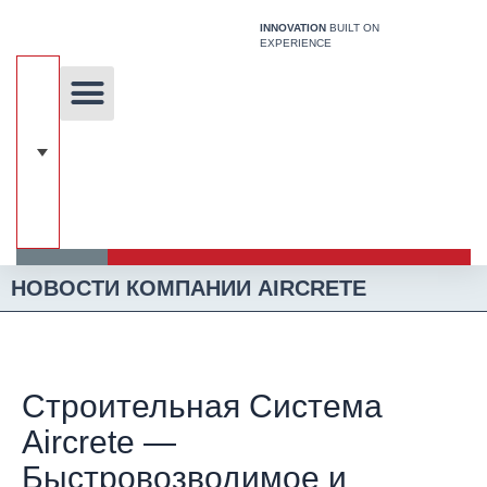
Перейти
INNOVATION
BUILT ON
к
EXPERIENCE
содержимому
Уникальная технология
Наши решения
Строительная Система
НОВОСТИ КОМПАНИИ AIRCRETE
Строительная Система
Aircrete —
Быстровозводимое и