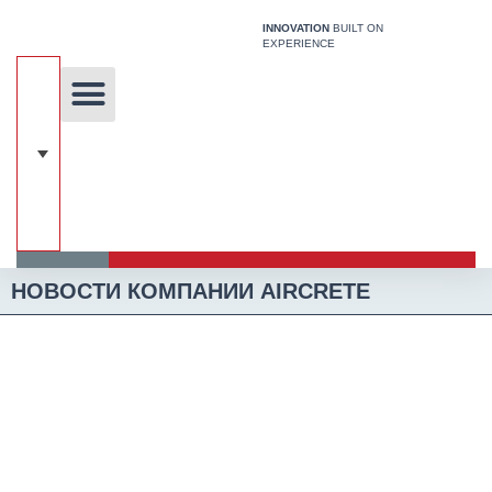
Перейти
INNOVATION
BUILT ON
к
EXPERIENCE
содержимому
Уникальная технология
Наши решения
Строительная Система
НОВОСТИ КОМПАНИИ AIRCRETE