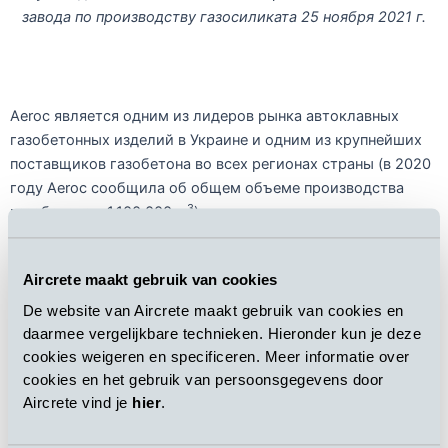
завода по производству газосиликата 25 ноября 2021 г.
Aeroc является одним из лидеров рынка автоклавных
газобетонных изделий в Украине и одним из крупнейших
поставщиков газобетона во всех регионах страны (в 2020
году Aeroc сообщила об общем объеме производства
3
газобетона в 1,100,000 м
).
В настоящее время продукция Aeroc производится двумя
Aircrete maakt gebruik van cookies
заводами, расположенными в Березани и Обухове
Киевской области, ее качество соответствует самым
De website van Aircrete maakt gebruik van cookies en
высоким требованиям отечественных и европейских
daarmee vergelijkbare technieken. Hieronder kun je deze
cookies weigeren en specificeren. Meer informatie over
стандартов. Aeroc предлагает широкий ассортимент
cookies en het gebruik van persoonsgegevens door
продукции: АГБ стеновые блоки плотностью от 300 до
Aircrete vind je
hier
.
500, теплоизоляционные блоки плотностью 150, U-блоки,
а также ряд армированных изделий, таких как несущие