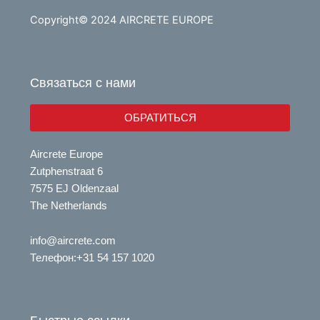
u
n
t
k
Copyright© 2024 AIRCRETE EUROPE
u
e
b
d
e
i
Связаться с нами
n
ОБРАТИТЬСЯ
Aircrete Europe
Zutphenstraat 6
7575 EJ Oldenzaal
The Netherlands
info@aircrete.com
Телефон
:+31 54 157 1020