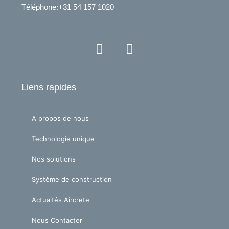
Téléphone
:+31 54 157 1020
Y
L
o
i
u
n
t
k
Liens rapides
u
e
b
d
e
i
A propos de nous
n
Technologie unique
Nos solutions
Système de construction
Actuaités Aircrete
Nous Contacter