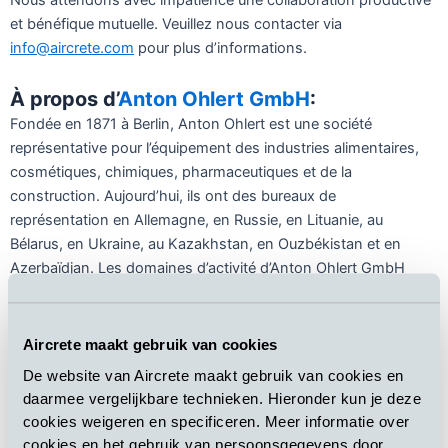
Nous attendons avec impatience une collaboration productive
et bénéfique mutuelle. Veuillez nous contacter via
info@aircrete.com
pour plus d’informations.
À propos d’
Anton Ohlert GmbH
:
Fondée en 1871 à Berlin, Anton Ohlert est une société
représentative pour l’équipement des industries alimentaires,
cosmétiques, chimiques, pharmaceutiques et de la
construction. Aujourd’hui, ils ont des bureaux de
représentation en Allemagne, en Russie, en Lituanie, au
Bélarus, en Ukraine, au Kazakhstan, en Ouzbékistan et en
Azerbaïdjan. Les domaines d’activité d’Anton Ohlert GmbH
sont:
Équipements pour les industries alimentaires,
Aircrete maakt gebruik van cookies
cosmétiques, chimiques, pharmaceutiques et de la
De website van Aircrete maakt gebruik van cookies en
construction.
daarmee vergelijkbare technieken. Hieronder kun je deze
Équipements et lignes automatiques de production
cookies weigeren en specificeren. Meer informatie over
alimentaire – confiserie, pâtisserie, pain, gâteaux,
cookies en het gebruik van persoonsgegevens door