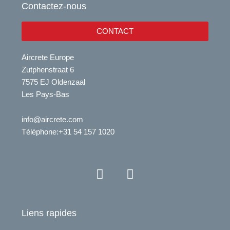
Contactez-nous
CONTACT
Aircrete Europe
Zutphenstraat 6
7575 EJ Oldenzaal
Les Pays-Bas
info@aircrete.com
Téléphone
:+31 54 157 1020
Y
L
o
i
u
n
t
k
Liens rapides
u
e