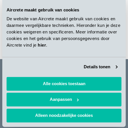
l’adresse suivante: :
www.aircrete.com.br
.
Aircrete maakt gebruik van cookies
De website van Aircrete maakt gebruik van cookies en
daarmee vergelijkbare technieken. Hieronder kun je deze
{gallery}brasil{/gallery}
cookies weigeren en specificeren. Meer informatie over
cookies en het gebruik van persoonsgegevens door
Aircrete vind je
hier
.
RETOUR À TOUTES LES NOUVELLES
Details tonen
Alle cookies toestaan
Newsletter
Aanpassen
S’INSCRIRE
Alleen noodzakelijke cookies
Copyright© 2024 AIRCRETE EUROPE