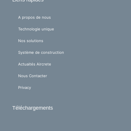
u
e
b
d
e
i
A propos de nous
n
Technologie unique
Nos solutions
Système de construction
Actuaités Aircrete
Nous Contacter
Privacy
Téléchargements