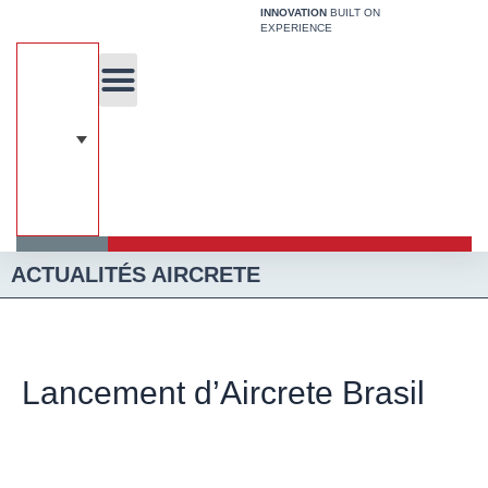
Aller
INNOVATION
BUILT ON
EXPERIENCE
au
contenu
A propos de nous
Technologie unique
À Propos De L’BCE
Systeme De Construction
ACTUALITÉS AIRCRETE
Lancement d’Aircrete Brasil