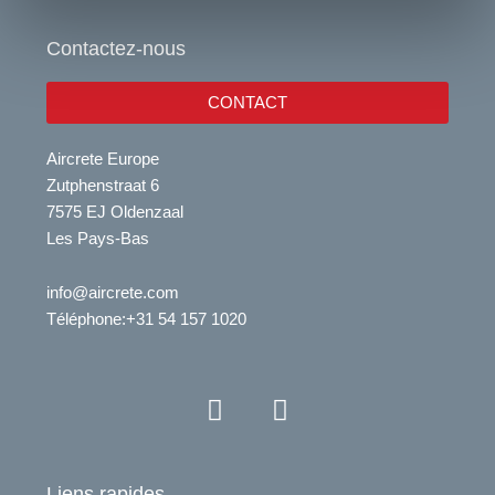
Contactez-nous
CONTACT
Aircrete Europe
Zutphenstraat 6
7575 EJ Oldenzaal
Les Pays-Bas
info@aircrete.com
Téléphone
:+31 54 157 1020
Y
L
o
i
u
n
t
k
Liens rapides