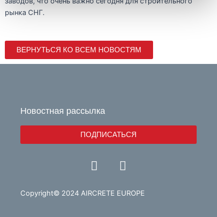
заводов, что очень важно сегодня для строительного
рынка СНГ.
ВЕРНУТЬСЯ КО ВСЕМ НОВОСТЯМ
Новостная рассылка
ПОДПИСАТЬСЯ
Y
L
o
i
u
n
t
k
Copyright© 2024 AIRCRETE EUROPE
u
e