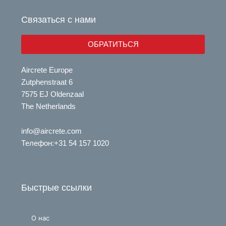
b
d
e
i
Связаться с нами
n
ОБРАТИТЬСЯ
Aircrete Europe
Zutphenstraat 6
7575 EJ Oldenzaal
The Netherlands
info@aircrete.com
Телефон
:+31 54 157 1020
Быстрые ссылки
О нас