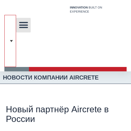
Перейти
INNOVATION
BUILT ON
к
EXPERIENCE
содержимому
Уникальная технология
Наши решения
Строительная Система
НОВОСТИ КОМПАНИИ AIRCRETE
Новый партнёр Aircrete в
России