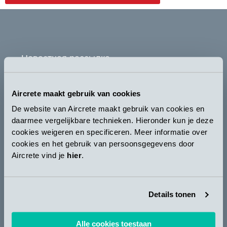
Новостная рассылка
ПОДПИСАТЬСЯ
Aircrete maakt gebruik van cookies
Y
L
De website van Aircrete maakt gebruik van cookies en
o
i
daarmee vergelijkbare technieken. Hieronder kun je deze
u
n
cookies weigeren en specificeren. Meer informatie over
t
k
cookies en het gebruik van persoonsgegevens door
Copyright© 2024 AIRCRETE EUROPE
Aircrete vind je
hier
.
u
e
b
d
e
i
Связаться с нами
n
Details tonen
ОБРАТИТЬСЯ
Alle cookies toestaan