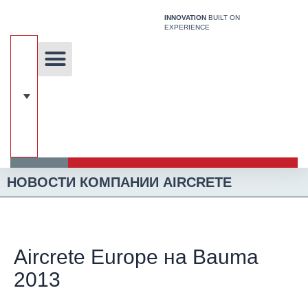
Перейти
INNOVATION
BUILT ON
к
EXPERIENCE
содержимому
Уникальная технология
Наши решения
Строительная Система
НОВОСТИ КОМПАНИИ AIRCRETE
Aircrete Europe на Bauma
2013